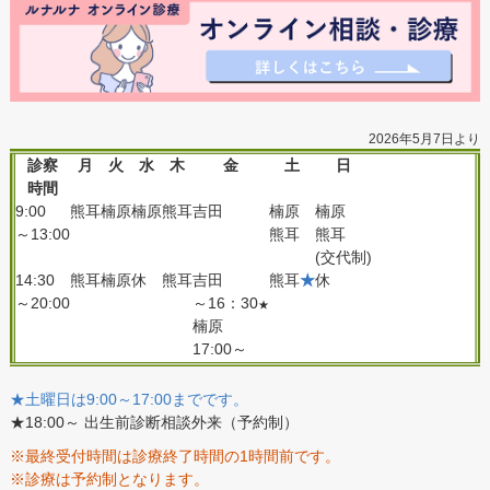
2026年5月7日より
診察
月
火
水
木
金
土
日
時間
9:00
熊耳
楠原
楠原
熊耳
吉田
楠原
楠原
～13:00
熊耳
熊耳
(交代制)
14:30
熊耳
楠原
休
熊耳
吉田
熊耳
★
休
～20:00
～16：30
★
楠原
17:00～
★土曜日は9:00～17:00までです。
★18:00～ 出生前診断相談外来（予約制）
※最終受付時間は診療終了時間の1時間前です。
※診療は予約制となります。