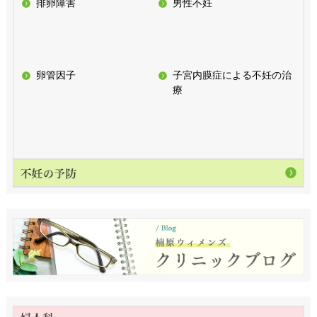
排卵障害
男性不妊
卵管因子
子宮内膜症による不妊の治
療