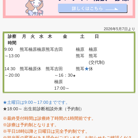
2026年5月7日より
診察
月
火
水
木
金
土
日
時間
9:00
熊耳
楠原
楠原
熊耳
吉田
楠原
楠原
～13:00
熊耳
熊耳
(交代制)
14:30
熊耳
楠原
休
熊耳
吉田
熊耳
★
休
～20:00
～16：30
★
楠原
17:00～
★土曜日は9:00～17:00までです。
★18:00～ 出生前診断相談外来（予約制）
※最終受付時間は診療終了時間の1時間前です。
※診療は予約制となります。
※平日18時以降と日曜日は完全予約制です。
※担当医の変更がある場合がございます。お知らせをご確認くださ