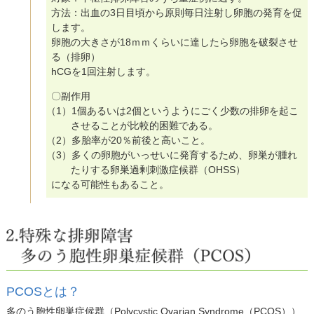
方法：出血の3日目頃から原則毎日注射し卵胞の発育を促
します。
卵胞の大きさが18ｍｍくらいに達したら卵胞を破裂させ
る（排卵）
hCGを1回注射します。
〇副作用
（1）1個あるいは2個というようにごく少数の排卵を起こ
させることが比較的困難である。
（2）多胎率が20％前後と高いこと。
（3）多くの卵胞がいっせいに発育するため、卵巣が腫れ
たりする卵巣過剰刺激症候群（OHSS）
になる可能性もあること。
PCOSとは？
多のう胞性卵巣症候群（Polycystic Ovarian Syndrome（PCOS））