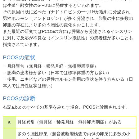
は生殖年齢女性の5〜8％に発症するといわれます。
その原因は既に述べたゴナドトロピンの一つLHが過剰に分泌され、
男性ホルモン（アンドロゲン）が多く分泌され、卵巣の中に多数の
卵胞の存在により多のう胞性の変化をおこします。
また最近の研究ではPCOSの方には膵臓から分泌されるインスリン
に対して反応が不良な（インスリン抵抗性）の患者様が多いことも
指摘されています。
PCOSの症状
・月経異常（無月経・稀発月経・無排卵周期症）
・肥満の患者様が多い（日本では標準体重の方も多い）
・多毛、ニキビなどの男性ホルモン作用の症状を伴う方もいる（日
本人では男性症状は軽い）
PCOSの診断
右記a,b,c のすべての基準をみたす場合、PCOSと診断されます。
a
月経異常（無月経・稀発月経・無排卵周期症）がある
多のう胞性卵巣（超音波断層検査で両側の卵巣に多数の小