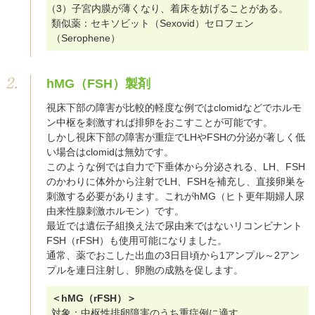
（3）子宮内膜が薄くなり、着床を妨げることがある。
類似薬：セキソビット（Sexovid）セロフェン
（Serophene）
hMG（FSH）製剤
視床下部の障害が比較的軽度な例ではclomidなどでホルモ
ン中枢を刺激すれば排卵をおこすことが可能です。
しかし視床下部の障害が重症でLHやFSHの分泌が著しく低
い場合はclomidは無効です。
このような例では自力で下垂体から分泌される、LH、FSH
のかわりに体外から注射でLH、FSHを補充し、直接卵巣を
刺激する必要があります。これがhMG（ヒト更年期婦人尿
由来性腺刺激ホルモン）です。
最近では遺伝子組換え法で尿由来ではないリコンビナント
FSH（rFSH）も使用可能になりました。
通常、薬でおこした出血の3日目頃から1アンプル～2アン
プルを連日注射し、卵胞の成熟を促します。
＜hMG（rFSH）＞
対象：中枢性排卵障害のうち重症例に適す。