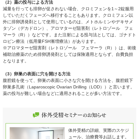
（2）薬の投与による方法
減量を行っても排卵が促されない場合、クロミフェンを1～2錠服用
していただくフェーズへ移行することもあります。クロミフェン以
外に排卵誘発剤として使用しているのは、メトホルミンやデキサメ
タゾン（デカドロン）、アロマターゼ阻害剤（レトロゾール フェ
マーラ（R））などです。また注射による投与法としては、ゴナドト
ロピン療法（低用量FSH漸増療法）があります。
※アロマターゼ阻害剤（レトロゾール フェマーラ（R））は、術後
補助治療薬のため排卵誘発剤としては保険適用とならず、自費負担
となります。
（3）卵巣の表面に穴を開ける方法
腹腔鏡を使って、卵巣の表面に小さな穴を開ける方法を、腹腔鏡下
卵巣多孔術（Laparoscopic Ovarian Drilling（LOD））と言います。
薬の投与が難しい場合などに適用されることが多い方法です。
体外受精の詳細、実際のスケジ
ュール、治療費等お話します。