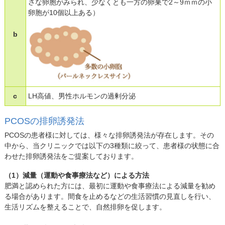
さな卵胞がみられ、少なくとも一方の卵巣で2～9ｍｍの小
卵胞が10個以上ある）
b
c
LH高値、男性ホルモンの過剰分泌
PCOSの排卵誘発法
PCOSの患者様に対しては、様々な排卵誘発法が存在します。その
中から、当クリニックでは以下の3種類に絞って、患者様の状態に合
わせた排卵誘発法をご提案しております。
（1）減量（運動や食事療法など）による方法
肥満と認められた方には、最初に運動や食事療法による減量を勧め
る場合があります。間食を止めるなどの生活習慣の見直しを行い、
生活リズムを整えることで、自然排卵を促します。