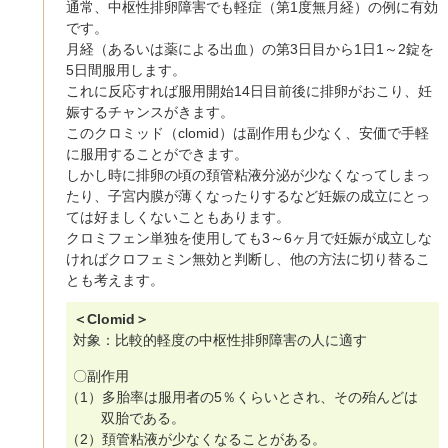
通常、中枢性排卵障害でも軽症（第1度無月経）の例に有効
です。
月経（あるいは薬による出血）の第3日目から1日1～2錠を
5日間服用します。
これに反応すれば服用開始14日目前後に排卵がおこり、妊
娠するチャンスがきます。
このクロミッド（clomid）は副作用も少なく、安価で手軽
に服用することができます。
しかし時に排卵の頃の頚管粘液分泌が少なくなってしまっ
たり、子宮内膜が薄くなったりするなど妊娠の成立にとっ
ては好ましくないこともあります。
クロミフェン単独を使用しても3～6ヶ月で妊娠が成立しな
ければクロフェミン無効と判断し、他の方法に切り替るこ
とも考えます。
＜Clomid＞
対象：比較的軽度の中枢性排卵障害の人に適す
〇副作用
（1）多胎率は服用者の5％くらいとされ、その殆んどは
双胎である。
（2）頚管粘液が少なくなることがある。