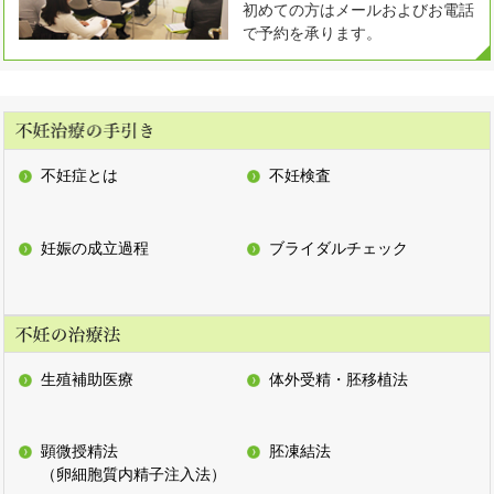
初めての方はメールおよびお電話
で予約を承ります。
不妊症とは
不妊検査
妊娠の成立過程
ブライダルチェック
生殖補助医療
体外受精・胚移植法
顕微授精法
胚凍結法
（卵細胞質内精子注入法）