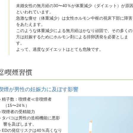
未婚女性の無月経の30〜40％が体重減少（ダイエット）が原
といわれています。
急激な痩せ（体重減少）は女性ホルモン中枢の視床下部に障害
をあたえます。
このような体重減少による無月経はかなり頑固で、その多くの
方は妊娠するためにホルモン剤による排卵誘発を必要としま
す。
よって、過度なダイエットはとても危険です。
喫煙が男性の妊娠力に及ぼす影響
● 精子数：喫煙者≪非喫煙者
（15〜24％）
● 喫煙者の受精能力
● タバコは男性の造精機能に悪影
響を及ぼします。
● EDの発症リスクは40％高くなり