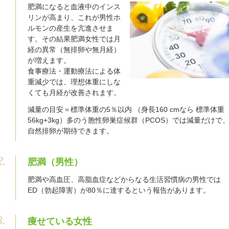
肥満になると血液中のインス
リンが高まり、これが男性ホ
ルモンの産生を亢進させま
す。その結果肥満女性では月
経の異常（無排卵や無月経）
が増えます。
食事療法・運動療法による体
重減少では、理想体重にしな
くても月経が改善されます。
減量の目安＝標準体重の5％以内 （身長160 cmなら 標準体重
56kg+3kg）多のう胞性卵巣症候群（PCOS）では減量だけで
自然排卵が期待できます。
肥満（男性）
肥満や高血圧、高脂血症などからなる生活習慣病の男性では
ED（勃起障害）が80％に達するという報告があります。
痩せている女性