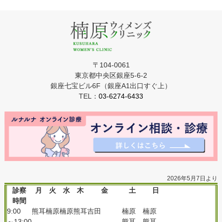
〒104-0061
東京都中央区銀座5-6-2
銀座七宝ビル6F（銀座A1出口すぐ上）
TEL：
03-6274-6433
2026年5月7日より
診察
月
火
水
木
金
土
日
時間
9:00
熊耳
楠原
楠原
熊耳
吉田
楠原
楠原
～13:00
熊耳
熊耳