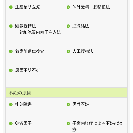
生殖補助医療
体外受精・胚移植法
顕微授精法
胚凍結法
（卵細胞質内精子注入法）
着床前遺伝検査
人工授精法
原因不明不妊
排卵障害
男性不妊
卵管因子
子宮内膜症による不妊の治
療