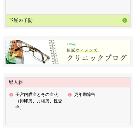
子宮内膜症とその症状
更年期障害
（排卵痛、月経痛、性交
痛）