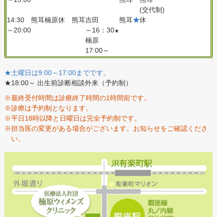
(交代制)
14:30
熊耳
楠原
休
熊耳
吉田
熊耳
★
休
～20:00
～16：30
★
楠原
17:00～
★土曜日は9:00～17:00までです。
★18:00～ 出生前診断相談外来（予約制）
※最終受付時間は診療終了時間の1時間前です。
※診療は予約制となります。
※平日18時以降と日曜日は完全予約制です。
※担当医の変更がある場合がございます。お知らせをご確認くださ
い。