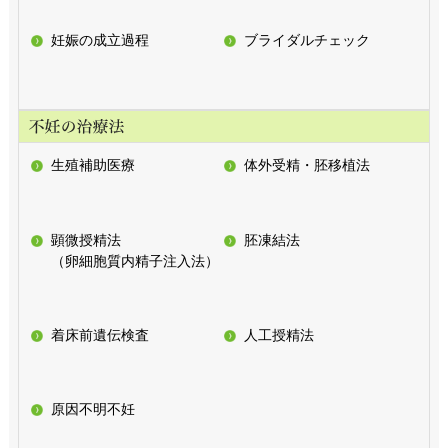
妊娠の成立過程
ブライダルチェック
生殖補助医療
体外受精・胚移植法
顕微授精法
胚凍結法
（卵細胞質内精子注入法）
着床前遺伝検査
人工授精法
原因不明不妊