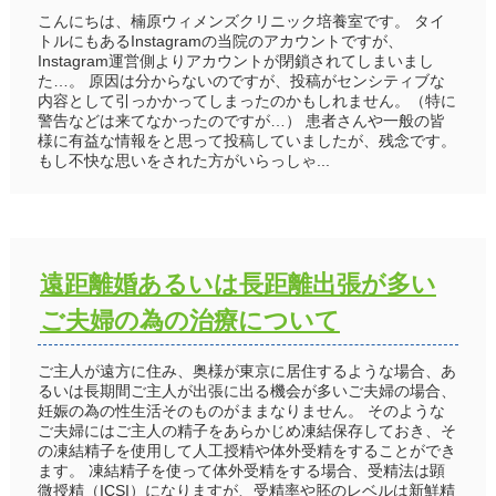
こんにちは、楠原ウィメンズクリニック培養室です。 タイ
トルにもあるInstagramの当院のアカウントですが、
Instagram運営側よりアカウントが閉鎖されてしまいまし
た…。 原因は分からないのですが、投稿がセンシティブな
内容として引っかかってしまったのかもしれません。（特に
警告などは来てなかったのですが…） 患者さんや一般の皆
様に有益な情報をと思って投稿していましたが、残念です。
もし不快な思いをされた方がいらっしゃ...
遠距離婚あるいは長距離出張が多い
ご夫婦の為の治療について
ご主人が遠方に住み、奥様が東京に居住するような場合、あ
るいは長期間ご主人が出張に出る機会が多いご夫婦の場合、
妊娠の為の性生活そのものがままなりません。 そのような
ご夫婦にはご主人の精子をあらかじめ凍結保存しておき、そ
の凍結精子を使用して人工授精や体外受精をすることができ
ます。 凍結精子を使って体外受精をする場合、受精法は顕
微授精（ICSI）になりますが、受精率や胚のレベルは新鮮精