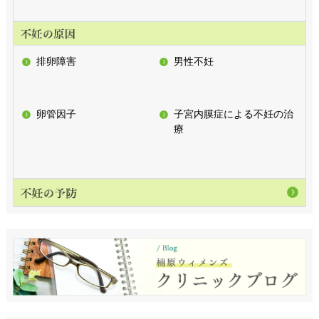
排卵障害
男性不妊
卵管因子
子宮内膜症による不妊の治
療