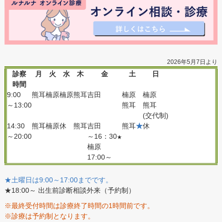
2026年5月7日より
診察
月
火
水
木
金
土
日
時間
9:00
熊耳
楠原
楠原
熊耳
吉田
楠原
楠原
～13:00
熊耳
熊耳
(交代制)
14:30
熊耳
楠原
休
熊耳
吉田
熊耳
★
休
～20:00
～16：30
★
楠原
17:00～
★土曜日は9:00～17:00までです。
★18:00～ 出生前診断相談外来（予約制）
※最終受付時間は診療終了時間の1時間前です。
※診療は予約制となります。