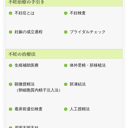
不妊症とは
不妊検査
妊娠の成立過程
ブライダルチェック
生殖補助医療
体外受精・胚移植法
顕微授精法
胚凍結法
（卵細胞質内精子注入法）
着床前遺伝検査
人工授精法
原因不明不妊