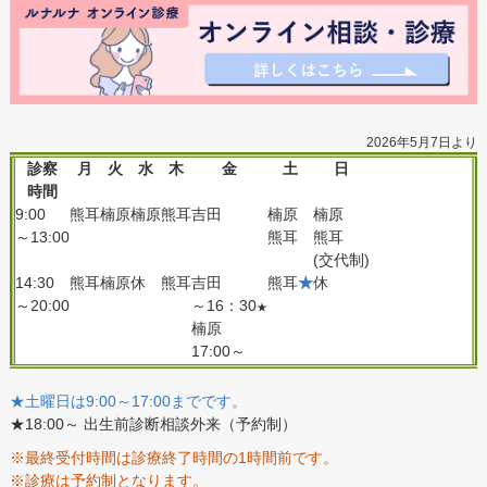
2026年5月7日より
診察
月
火
水
木
金
土
日
時間
9:00
熊耳
楠原
楠原
熊耳
吉田
楠原
楠原
～13:00
熊耳
熊耳
(交代制)
14:30
熊耳
楠原
休
熊耳
吉田
熊耳
★
休
～20:00
～16：30
★
楠原
17:00～
★土曜日は9:00～17:00までです。
★18:00～ 出生前診断相談外来（予約制）
※最終受付時間は診療終了時間の1時間前です。
※診療は予約制となります。