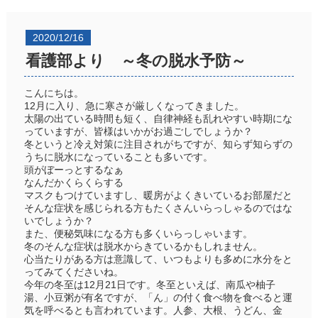
2020/12/16
看護部より ～冬の脱水予防～
こんにちは。
12月に入り、急に寒さが厳しくなってきました。
太陽の出ている時間も短く、自律神経も乱れやすい時期にな
っていますが、皆様はいかがお過ごしでしょうか？
冬というと冷え対策に注目されがちですが、知らず知らずの
うちに脱水になっていることも多いです。
頭がぼーっとするなぁ
なんだかくらくらする
マスクもつけていますし、暖房がよくきいているお部屋だと
そんな症状を感じられる方もたくさんいらっしゃるのではな
いでしょうか？
また、便秘気味になる方も多くいらっしゃいます。
冬のそんな症状は脱水からきているかもしれません。
心当たりがある方は意識して、いつもよりも多めに水分をと
ってみてくださいね。
今年の冬至は12月21日です。冬至といえば、南瓜や柚子
湯、小豆粥が有名ですが、「ん」の付く食べ物を食べると運
気を呼べるとも言われています。人参、大根、うどん、金