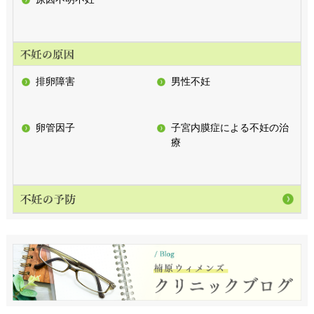
排卵障害
男性不妊
卵管因子
子宮内膜症による不妊の治
療