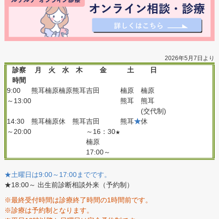
2026年5月7日より
診察
月
火
水
木
金
土
日
時間
9:00
熊耳
楠原
楠原
熊耳
吉田
楠原
楠原
～13:00
熊耳
熊耳
(交代制)
14:30
熊耳
楠原
休
熊耳
吉田
熊耳
★
休
～20:00
～16：30
★
楠原
17:00～
★土曜日は9:00～17:00までです。
★18:00～ 出生前診断相談外来（予約制）
※最終受付時間は診療終了時間の1時間前です。
※診療は予約制となります。