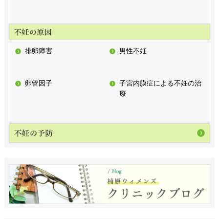
排卵障害
男性不妊
卵管因子
子宮内膜症による不妊の治
療