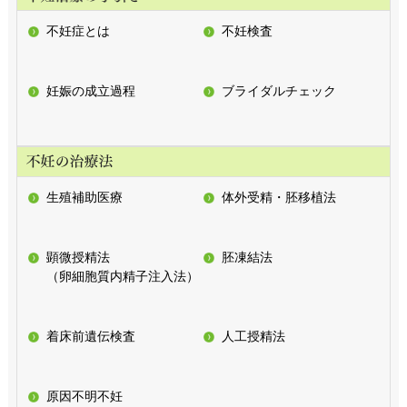
不妊症とは
不妊検査
妊娠の成立過程
ブライダルチェック
生殖補助医療
体外受精・胚移植法
顕微授精法
胚凍結法
（卵細胞質内精子注入法）
着床前遺伝検査
人工授精法
原因不明不妊