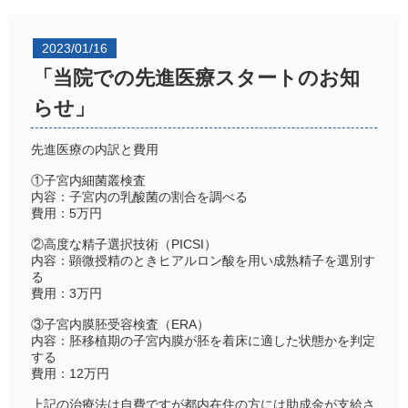
2023/01/16
「当院での先進医療スタートのお知
らせ」
先進医療の内訳と費用
①子宮内細菌叢検査
内容：子宮内の乳酸菌の割合を調べる
費用：5万円
②高度な精子選択技術（PICSI）
内容：顕微授精のときヒアルロン酸を用い成熟精子を選別す
る
費用：3万円
③子宮内膜胚受容検査（ERA）
内容：胚移植期の子宮内膜が胚を着床に適した状態かを判定
する
費用：12万円
上記の治療法は自費ですが都内在住の方には助成金が支給さ