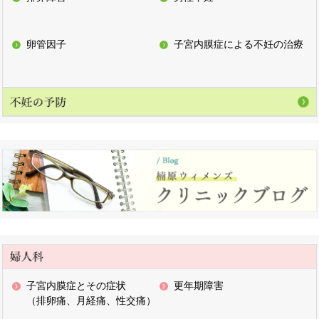
卵管因子
子宮内膜症による不妊の治療
子宮内膜症とその症状
更年期障害
（排卵痛、月経痛、性交痛）