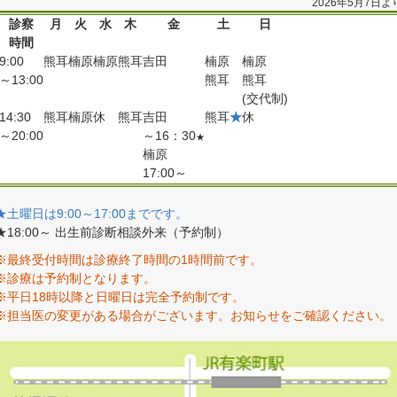
2026年5月7日よ
診察
月
火
水
木
金
土
日
時間
9:00
熊耳
楠原
楠原
熊耳
吉田
楠原
楠原
～13:00
熊耳
熊耳
(交代制)
14:30
熊耳
楠原
休
熊耳
吉田
熊耳
★
休
～20:00
～16：30
★
楠原
17:00～
★土曜日は9:00～17:00までです。
★18:00～ 出生前診断相談外来（予約制）
※最終受付時間は診療終了時間の1時間前です。
※診療は予約制となります。
※平日18時以降と日曜日は完全予約制です。
※担当医の変更がある場合がございます。お知らせをご確認ください。