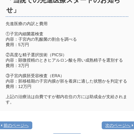
「当院での先進医療スタートのお知ら
せ」
先進医療の内訳と費用
①子宮内細菌叢検査
内容：子宮内の乳酸菌の割合を調べる
費用：5万円
②高度な精子選択技術（PICSI）
内容：顕微授精のときヒアルロン酸を用い成熟精子を選別する
費用：3万円
③子宮内膜胚受容検査（ERA）
内容：胚移植期の子宮内膜が胚を着床に適した状態かを判定する
費用：12万円
上記の治療法は自費ですが都内在住の方には助成金が支給されま
す。
前のページへ
次のページへ