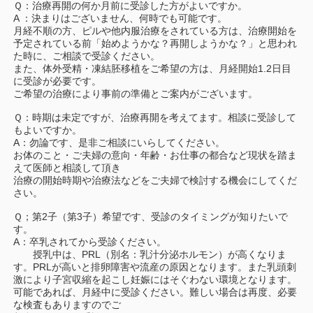
Ｑ：治療再開の何か月前に受診した方がよいですか。
A ：決まりはございません、何時でも可能です。
月経不順の方、ピルや他内服治療をされている方は、治療開始を
予定されている前「始めようかな？再開しようかな？」と思われ
た時に、ご相談で受診ください。
また、体外受精・凍結胚移植をご希望の方は、月経開始1.2日目
に受診が必要です。
ご希望の治療により事前の準備とご案内がございます。
Ｑ：時期は未定ですが、治療再開を考えてます。相談に受診して
もよいですか。
A：勿論です、是非ご相談にいらしてください。
お体のこと・ご夫婦の意向・年齢・お仕事の都合など現状を踏ま
えて医師と相談して頂き
治療の開始時期や治療法などをご夫婦で検討する機会にしてくだ
さい。
Ｑ；第2子（第3子）希望です、受診のタイミングが知りたいで
す。
A：卒乳されてから受診ください。
授乳中は、PRL（別名：乳汁分泌ホルモン）が高くなりま
す。PRLが高いと排卵障害や流産の原因となります。また乳頭刺
激により子宮収縮を起こし妊娠にはそぐわない環境となります。
可能であれば、月経中に受診ください。難しい場合は再度、必要
な検査もありますのでご