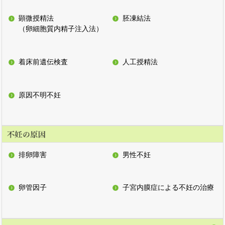
顕微授精法
胚凍結法
（卵細胞質内精子注入法）
着床前遺伝検査
人工授精法
原因不明不妊
排卵障害
男性不妊
卵管因子
子宮内膜症による不妊の治療