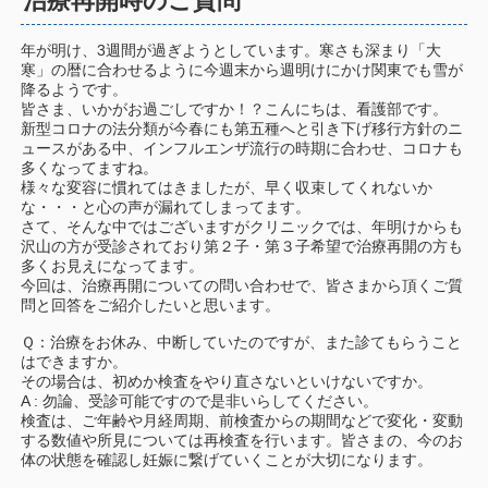
治療再開時のご質問
年が明け、3週間が過ぎようとしています。寒さも深まり「大
寒」の暦に合わせるように今週末から週明けにかけ関東でも雪が
降るようです。
皆さま、いかがお過ごしですか！？こんにちは、看護部です。
新型コロナの法分類が今春にも第五種へと引き下げ移行方針のニ
ュースがある中、インフルエンザ流行の時期に合わせ、コロナも
多くなってますね。
様々な変容に慣れてはきましたが、早く収束してくれないか
な・・・と心の声が漏れてしまってます。
さて、そんな中ではございますがクリニックでは、年明けからも
沢山の方が受診されており第２子・第３子希望で治療再開の方も
多くお見えになってます。
今回は、治療再開についての問い合わせで、皆さまから頂くご質
問と回答をご紹介したいと思います。
Ｑ：治療をお休み、中断していたのですが、また診てもらうこと
はできますか。
その場合は、初めか検査をやり直さないといけないですか。
A : 勿論、受診可能ですので是非いらしてください。
検査は、ご年齢や月経周期、前検査からの期間などで変化・変動
する数値や所見については再検査を行います。皆さまの、今のお
体の状態を確認し妊娠に繋げていくことが大切になります。