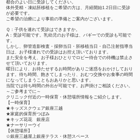
都合のよい日に受診してください。
体外受精・凍結胚移植をご希望の方は、月経開始1.2日目に受診
が必要です。
ご希望の治療により事前の準備とご案内がございます。
Ｑ：子供を連れて受診はできますか。
A：受診可能です。乳幼児のお子様は、バギーでの受診も可能で
す。
しかし、卵管造影検査・採卵当日・胚移植当日・自己注射指導当
日は、お子様連れでの受診はお控え頂いております。
また安全を考え、お子様おひとりでロビー待合での待機は禁止さ
せて頂いております。
曜日により、お待たせするお時間がありご迷惑をおかけしており
ます。待ち時間、飽きてしまったり、おむつ交換やお食事の時間
になってしまうこともおありかと思います。
当院では待ち時間の外出が可能です。お声掛けご相談ください。
～ご参考までに～
クリニック付近の一時保育・休憩場所情報をご紹介します。
【一時保育】
★キッズスクウェア銀座三越
★家庭的保育所つぼみ
★キッズ花花 銀座店
★ナーサリーウイ
【休憩場所】
☆銀座三越屋上銀座テラス・休憩スペース