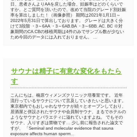
日、患者さんよりAAを戻した場合、妊娠率はどのくらいで
すか。とご質問を頂いたので、改めて当院のグレード別妊娠
率を算出しました！（画像参照） 期間は2021年1月1日～
2022年5月31日で算出しております。 グレードは大きく分
けて3段階 ・3～6AA ・3～6AB.BA ・3～6BB. AC. BC ※対
象期間のCA.CBの移植周期は4件のみでサンプル数が少ない
ため今回のデータには入れておりません。 ...
サウナは精子に有意な変化をもたら
す
こんにちは、楠原ウィメンズクリニック培養室です。 近年
流行っているサウナについて言及していきたいと思います。
東京都内でもおしゃれなサウナが続々とオープンしており、
居酒屋と併設されたサウナや会員制サウナ、まるでホテルの
ようなサウナとバラエティに溢れていますよね。 でもその
サウナ、入りすぎは禁物です… 少し前に報告された論文で
すが、 「Seminal and molecular evidence that sauna
exposure affects human sperm...