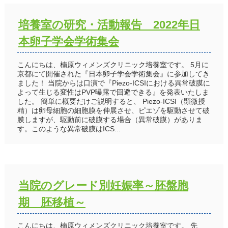
培養室の研究・活動報告 2022年日
本卵子学会学術集会
こんにちは、楠原ウィメンズクリニック培養室です。 5月に
京都にて開催された『日本卵子学会学術集会』に参加してき
ました！ 当院からは口演で『Piezo-ICSIにおける異常破膜に
よって生じる変性はPVP曝露で回避できる』を発表いたしま
した。 簡単に概要だけご説明すると、 Piezo-ICSI（顕微授
精）は卵母細胞の細胞膜を伸展させ、ピエゾを駆動させて破
膜しますが、駆動前に破膜する場合（異常破膜）がありま
す。このような異常破膜はICS...
当院のグレード別妊娠率～胚盤胞
期 胚移植～
こんにちは、楠原ウィメンズクリニック培養室です。 先