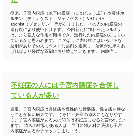
従来、子宮内膜症（以下内膜症）にはピル（LEP）や黄体ホ
ルモン（ディナゲスト・ジェノゲスト）やGn-RH
agonist（ブセレリン）等がありました。その人の内膜症の
進行度により使いわけます。 今回新たに加わったレルミナ
は、より強力な作用が期待でき、進行した内膜症の方に向い
ているかと思われます。 このように内膜症にはいろいろな
薬剤がありその人にベストな薬剤を選択し、治療が効果をあ
げればより軽度な薬剤に切り替えていきます。 内膜症...
不妊症の人には子宮内膜症を合併し
ている人が多い
通常、子宮内膜症は月経痛や慢性的な骨盤痛、性交痛を伴な
うことが多い病気です。 さらに不妊症の原因にもなりやす
く、子宮内膜症がある人の50％は不妊症になると言われてい
ます。 痛みの症状がある人は、早目に婦人科に受診し子宮
内膜症があるかチェックしましょう。