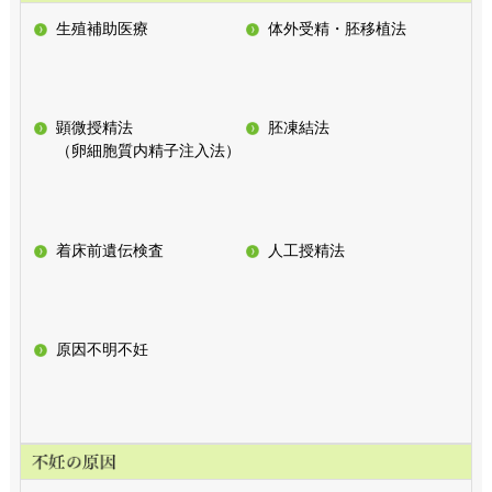
生殖補助医療
体外受精・胚移植法
顕微授精法
胚凍結法
（卵細胞質内精子注入法）
着床前遺伝検査
人工授精法
原因不明不妊