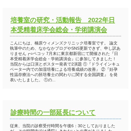
培養室の研究・活動報告 2022年日
本受精着床学会総会・学術講演会
こんにちは、楠原ウィメンズクリニック培養室です。 論文
執筆中のため、なかなかブログやSNS更新できず、申し訳あ
りません┏○ペコッ 7月末に東京都新宿にて開催された『日
本受精着床学会総会・学術講演会』に参加してきました！
当院からは口演とポスター発表で2演題 ①『ドライインキュ
ベーター内での加湿培養による培養成績の改善』 ②『妊孕
性温存療法への胚培養士の関わりに関する全国調査』 を発
表いたしました。 ①の...
診療時間の一部延長について
従来、当院の診察受付時間を午後6：30としておりました
が、その時間内では通院しきれないとの声がありました。