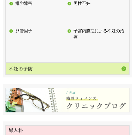
排卵障害
男性不妊
卵管因子
子宮内膜症による不妊の治
療