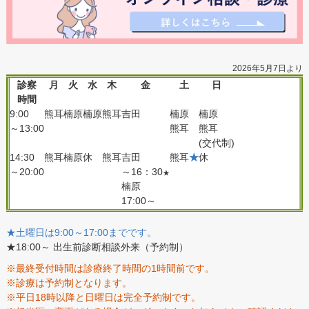
2026年5月7日より
診察
月
火
水
木
金
土
日
時間
9:00
熊耳
楠原
楠原
熊耳
吉田
楠原
楠原
～13:00
熊耳
熊耳
(交代制)
14:30
熊耳
楠原
休
熊耳
吉田
熊耳
★
休
～20:00
～16：30
★
楠原
17:00～
★土曜日は9:00～17:00までです。
★18:00～ 出生前診断相談外来（予約制）
※最終受付時間は診療終了時間の1時間前です。
※診療は予約制となります。
※平日18時以降と日曜日は完全予約制です。