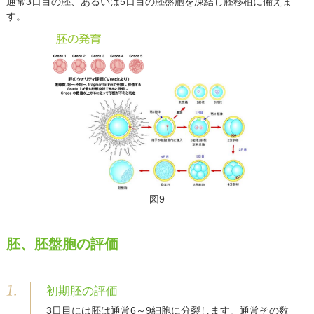
通常3日目の胚、あるいは5日目の胚盤胞を凍結し胚移植に備えま
す。
図9
胚、胚盤胞の評価
初期胚の評価
3日目には胚は通常6～9細胞に分裂します。通常その数