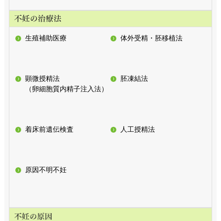
生殖補助医療
体外受精・胚移植法
顕微授精法
胚凍結法
（卵細胞質内精子注入法）
着床前遺伝検査
人工授精法
原因不明不妊