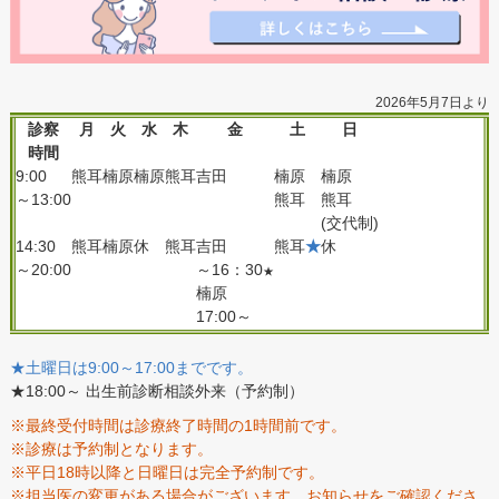
2026年5月7日より
診察
月
火
水
木
金
土
日
時間
9:00
熊耳
楠原
楠原
熊耳
吉田
楠原
楠原
～13:00
熊耳
熊耳
(交代制)
14:30
熊耳
楠原
休
熊耳
吉田
熊耳
★
休
～20:00
～16：30
★
楠原
17:00～
★土曜日は9:00～17:00までです。
★18:00～ 出生前診断相談外来（予約制）
※最終受付時間は診療終了時間の1時間前です。
※診療は予約制となります。
※平日18時以降と日曜日は完全予約制です。
※担当医の変更がある場合がございます。お知らせをご確認くださ