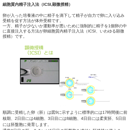
細胞質内精子注入法（ICSI,顕微授精）
卵が入った培養液の中に精子を滴下して精子が自力で卵に入り込み
受精を促す方法が体外受精です。
一方、精子が少ないか運動率が悪いために強制的に精子を1個卵の中
に直接注入する方法が卵細胞質内精子注入法（ICSI、いわゆる顕微
授精）です。
順調に受精した卵（胚）は図9に示すように標準的には17時間後に前
核期、2日目には4細胞、3日目には8細胞、4日目には柔実胚、5日目
には胚盤胞に発育します。