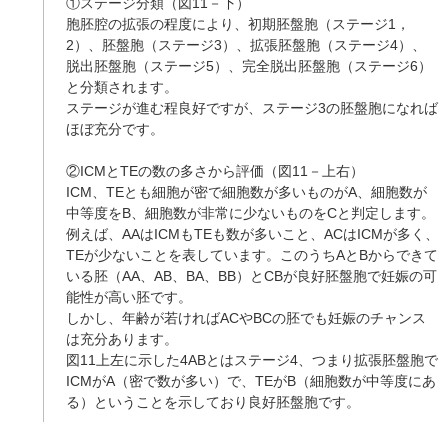
①ステージ分類（図11－下）
胞胚腔の拡張の程度により、初期胚盤胞（ステージ1，
2）、胚盤胞（ステージ3）、拡張胚盤胞（ステージ4）、
脱出胚盤胞（ステージ5）、完全脱出胚盤胞（ステージ6）
と分類されます。
ステージが進む程良好ですが、ステージ3の胚盤胞になれば
ほぼ充分です。
②ICMとTEの数の多さから評価（図11－上右）
ICM、TEとも細胞が密で細胞数が多いものがA、細胞数が
中等度をB、細胞数が非常に少ないものをCと判定します。
例えば、AAはICMもTEも数が多いこと、ACはICMが多く、
TEが少ないことを表しています。このうちAとBからできて
いる胚（AA、AB、BA、BB）とCBが良好胚盤胞で妊娠の可
能性が高い胚です。
しかし、年齢が若ければACやBCの胚でも妊娠のチャンス
は充分あります。
図11上左に示した4ABとはステージ4、つまり拡張胚盤胞で
ICMがA（密で数が多い）で、TEがB（細胞数が中等度にあ
る）ということを示しており良好胚盤胞です。