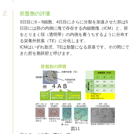
胚盤胞の評価
3日目に6～9細胞、4日目にさらに分裂を加速させた胚は5
日目には胚の内側に塊で存在する内細胞塊（ICM）と、胚
をとりまく殻（透明帯）の内側を裏うちするように分布す
る栄養外胚葉（TE）に分化します。
ICMはいずれ胎児、TEは胎盤になる原基です。その間にで
きた腔を胞胚腔と呼びます。
図11