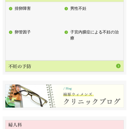
排卵障害
男性不妊
卵管因子
子宮内膜症による不妊の治
療