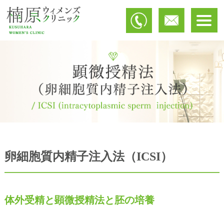
卵細胞質内精子注入法（ICSI）
体外受精と顕微授精法と胚の培養