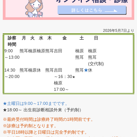
2026年5月7日より
診察
月
火
水
木
金
土
日
時間
9:00
熊耳
楠原
楠原
熊耳
吉田
楠原
楠原
～13:00
熊耳
熊耳
(交代制)
14:30
熊耳
楠原
休
熊耳
吉田
熊耳
★
休
～20:00
～16：30
★
楠原
17:00～
★土曜日は9:00～17:00までです。
★18:00～ 出生前診断相談外来（予約制）
※最終受付時間は診療終了時間の1時間前です。
※診療は予約制となります。
※平日18時以降と日曜日は完全予約制です。