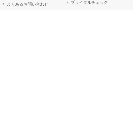
ブライダルチェック
よくあるお問い合わせ
オンライン診療
不妊の治療法
不妊の原因
生殖補助医療
排卵障害
体外受精・胚移植法
男性不妊
顕微授精法
卵管因子
（卵細胞質内精子注入法）
子宮内膜症による不妊の治療
胚凍結法
着床前遺伝検査
人工授精法
原因不明不妊
不妊の予防