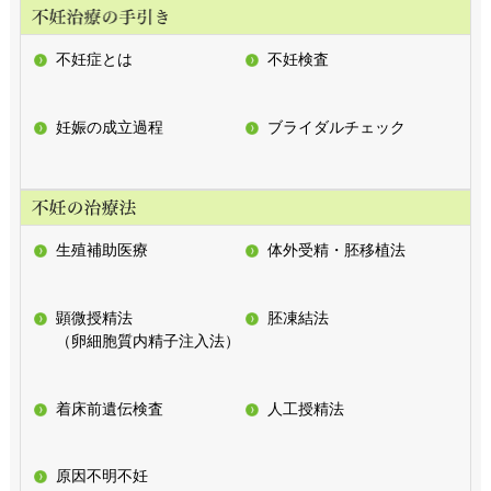
不妊症とは
不妊検査
妊娠の成立過程
ブライダルチェック
生殖補助医療
体外受精・胚移植法
顕微授精法
胚凍結法
（卵細胞質内精子注入法）
着床前遺伝検査
人工授精法
原因不明不妊