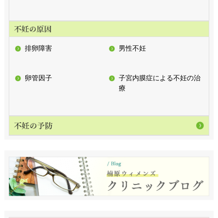
排卵障害
男性不妊
卵管因子
子宮内膜症による不妊の治
療