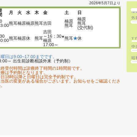
2026年5月7日より
察
月
火
水
木
金
土
日
間
楠原
00
楠原
熊耳
楠原
楠原
熊耳
吉田
熊耳
3:00
熊耳
(交代制)
吉田
:30
～16：30
★
熊耳
楠原
休
熊耳
熊耳
★
休
0:00
楠原
17:00～
曜日は9:00~17:00までです。
8:00～ 出生前診断相談外来（予約制）
最終受付時間は診療終了時間の1時間前です。
診療は予約制となります。
平日18時以降と日曜日は完全予約制です。
担当医の変更がある場合がございます。お知らせをご確認くださ
い。