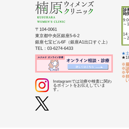
診
時
9:
～1
〒104-0061
14
東京都中央区銀座5-6-2
～2
銀座七宝ビル6F（銀座A1出口すぐ上）
TEL：03-6274-6433
★土
★1
※
※
※
※
Instagramでは治療や検査に関わ
るポイントをお伝えしていま
す。