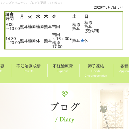
ウィメンズクリニック。ブログを更新しております。
2026年5月7日より
診察
月
火
水
木
金
土
日
時間
楠原
9:00
楠原
熊耳
楠原
楠原
熊耳
吉田
熊耳
～13:00
熊耳
(交代制)
吉田
14:30
～16：30
★
熊耳
楠原
休
熊耳
熊耳
★
休
～20:00
楠原
17:00～
内容
不妊治療成績
不妊治療費
卵子凍結
各種
ts
Results
Expense
Oocyte
Applica
Cryopreservation