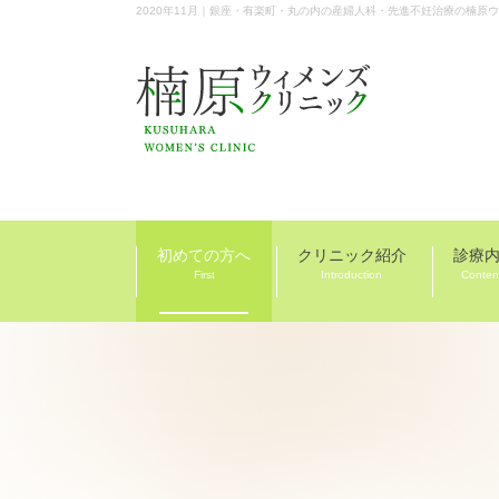
2020年11月｜銀座・有楽町・丸の内の産婦人科・先進不妊治療の楠原
初めての方へ
クリニック紹介
診療
First
Introduction
Conten