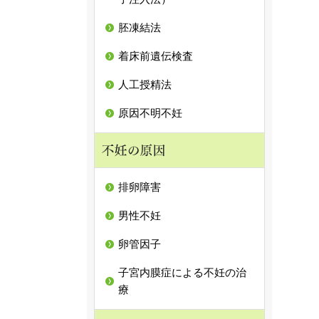
胚凍結法
着床前遺伝検査
人工授精法
原因不明不妊
排卵障害
男性不妊
卵管因子
子宮内膜症による不妊の治
療