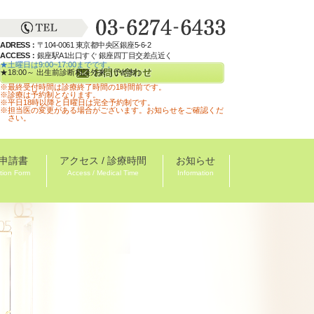
ADRESS：
〒104-0061 東京都中央区銀座5-6-2
ACCESS：
銀座駅A1出口すぐ 銀座四丁目交差点近く
★土曜日は9:00~17:00までです。
★18:00～ 出生前診断相談外来（予約制）
※最終受付時間は診療終了時間の1時間前です。
※診療は予約制となります。
※平日18時以降と日曜日は完全予約制です。
※担当医の変更がある場合がございます。お知らせをご確認くだ
さい。
申請書
アクセス / 診療時間
お知らせ
tion Form
Access / Medical Time
Information