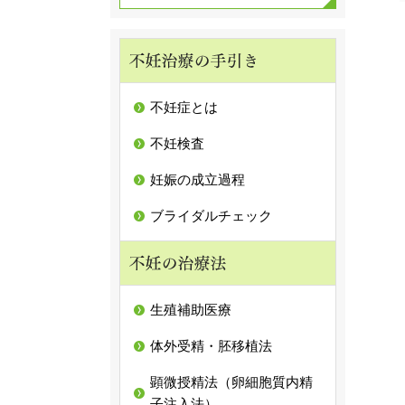
不妊症とは
不妊検査
妊娠の成立過程
ブライダルチェック
生殖補助医療
体外受精・胚移植法
顕微授精法（卵細胞質内精
子注入法）