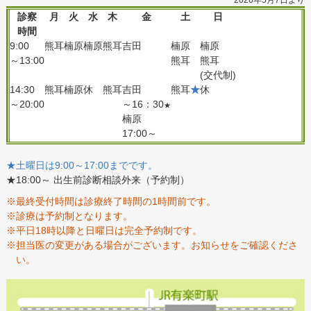
2026年5月7日より
診察
月
火
水
木
金
土
日
時間
9:00
熊耳
楠原
楠原
熊耳
吉田
楠原
楠原
～13:00
熊耳
熊耳
(交代制)
14:30
熊耳
楠原
休
熊耳
吉田
熊耳
★
休
～20:00
～16：30
★
楠原
17:00～
★土曜日は9:00～17:00までです。
★18:00～ 出生前診断相談外来（予約制）
※最終受付時間は診療終了時間の1時間前です。
※診療は予約制となります。
※平日18時以降と日曜日は完全予約制です。
※担当医の変更がある場合がございます。お知らせをご確認くださ
い。