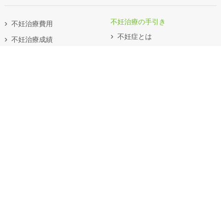
不妊治療の手引き
不妊治療費用
不妊症とは
不妊治療成績
不妊検査
体外受精セミナーのお知らせ
妊娠の成立過程
ブログ
ブライダルチェック
よくあるお問い合わせ
オンライン診療
不妊の治療法
不妊の原因
生殖補助医療
排卵障害
体外受精・胚移植法
男性不妊
顕微授精法
卵管因子
（卵細胞質内精子注入法）