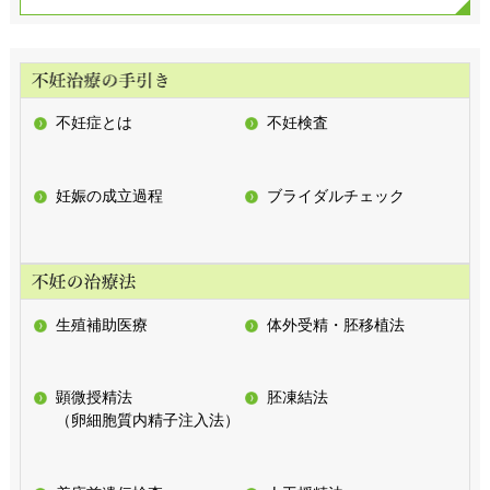
不妊症とは
不妊検査
妊娠の成立過程
ブライダルチェック
生殖補助医療
体外受精・胚移植法
顕微授精法
胚凍結法
（卵細胞質内精子注入法）