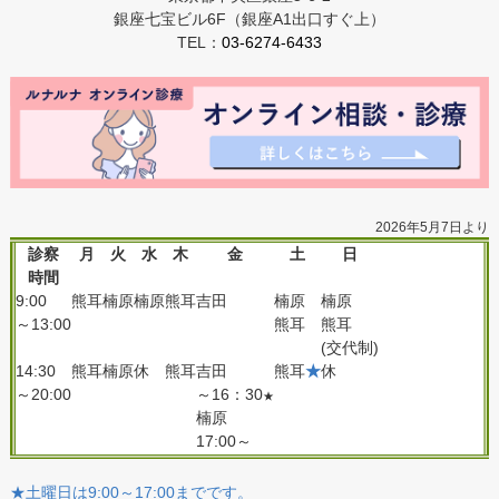
銀座七宝ビル6F（銀座A1出口すぐ上）
TEL：
03-6274-6433
2026年5月7日より
診察
月
火
水
木
金
土
日
時間
9:00
熊耳
楠原
楠原
熊耳
吉田
楠原
楠原
～13:00
熊耳
熊耳
(交代制)
14:30
熊耳
楠原
休
熊耳
吉田
熊耳
★
休
～20:00
～16：30
★
楠原
17:00～
★土曜日は9:00～17:00までです。