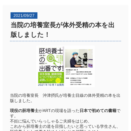
2021/09/27
当院の培養室長が体外受精の本を出
版しました！
当院の培養室長 沖津摂氏が培養士目線の体外受精の本を出
版しました。
現役の胚培養士
がARTの現場を語った
日本で初めての書籍
で
す。
不妊に悩んでいらっしゃるご夫婦をはじめ、
これから胚培養士の道を目指したいと思っている学生さん、