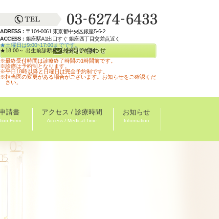
ADRESS：
〒104-0061 東京都中央区銀座5-6-2
ACCESS：
銀座駅A1出口すぐ 銀座四丁目交差点近く
★土曜日は9:00~17:00までです。
★18:00～ 出生前診断相談外来（予約制）
※最終受付時間は診療終了時間の1時間前です。
※診療は予約制となります。
※平日18時以降と日曜日は完全予約制です。
※担当医の変更がある場合がございます。お知らせをご確認くだ
さい。
申請書
アクセス / 診療時間
お知らせ
tion Form
Access / Medical Time
Information