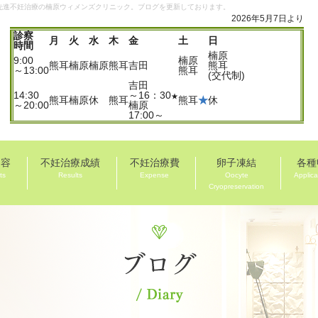
先進不妊治療の楠原ウィメンズクリニック。ブログを更新しております。
2026年5月7日より
診察
月
火
水
木
金
土
日
時間
楠原
9:00
楠原
熊耳
楠原
楠原
熊耳
吉田
熊耳
～13:00
熊耳
(交代制)
吉田
14:30
～16：30
★
熊耳
楠原
休
熊耳
熊耳
★
休
～20:00
楠原
17:00～
内容
不妊治療成績
不妊治療費
卵子凍結
各種
ts
Results
Expense
Oocyte
Applica
Cryopreservation