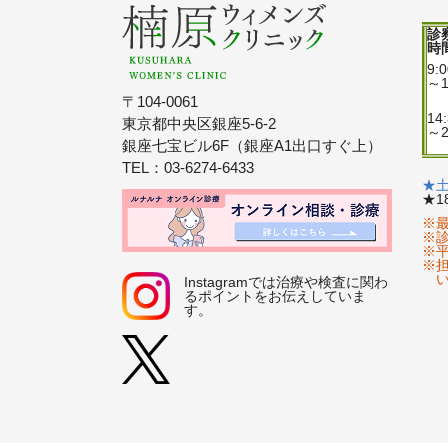
診
時
9:
～1
〒104-0061
14
東京都中央区銀座5-6-2
～2
銀座七宝ビル6F（銀座A1出口すぐ上）
TEL：03-6274-6433
★土
★1
※
※
※
※
Instagramでは治療や検査に関わ
るポイントをお伝えしていま
す。