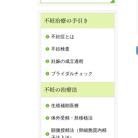
不妊症とは
不妊検査
妊娠の成立過程
ブライダルチェック
生殖補助医療
体外受精・胚移植法
顕微授精法（卵細胞質内精
子注入法）