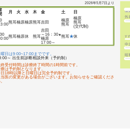
2026年5月7日より
察
月
火
水
木
金
土
日
間
楠原
00
楠原
熊耳
楠原
楠原
熊耳
吉田
熊耳
3:00
熊耳
(交代制)
吉田
:30
～16：30
★
熊耳
楠原
休
熊耳
熊耳
★
休
0:00
楠原
17:00～
曜日は9:00~17:00までです。
8:00～ 出生前診断相談外来（予約制）
最終受付時間は診療終了時間の1時間前です。
診療は予約制となります。
平日18時以降と日曜日は完全予約制です。
担当医の変更がある場合がございます。お知らせをご確認くださ
い。