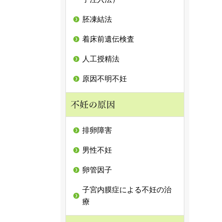
胚凍結法
着床前遺伝検査
人工授精法
原因不明不妊
排卵障害
男性不妊
卵管因子
子宮内膜症による不妊の治
療