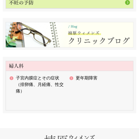
子宮内膜症とその症状
更年期障害
（排卵痛、月経痛、性交
痛）