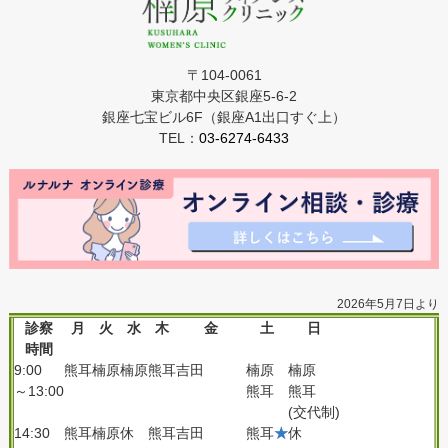
〒104-0061
東京都中央区銀座5-6-2
銀座七宝ビル6F（銀座A1出口すぐ上）
TEL：
03-6274-6433
2026年5月7日より
診察
月
火
水
木
金
土
日
時間
9:00
熊耳
楠原
楠原
熊耳
吉田
楠原
楠原
～13:00
熊耳
熊耳
(交代制)
14:30
熊耳
楠原
休
熊耳
吉田
熊耳
★
休