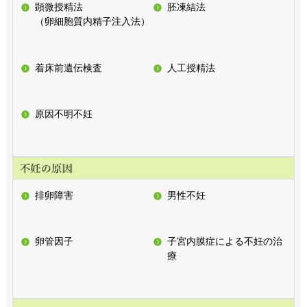
顕微授精法
胚凍結法
（卵細胞質内精子注入法）
着床前遺伝検査
人工授精法
原因不明不妊
排卵障害
男性不妊
卵管因子
子宮内膜症による不妊の治
療