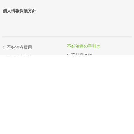
個人情報保護方針
不妊治療の手引き
不妊治療費用
不妊症とは
不妊治療成績
不妊検査
体外受精セミナーのお知らせ
妊娠の成立過程
ブログ
ブライダルチェック
よくあるお問い合わせ
オンライン診療
不妊の治療法
不妊の原因