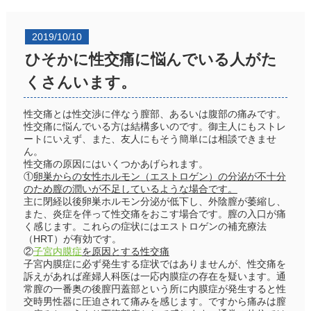
2019/10/10
ひそかに性交痛に悩んでいる人がた
くさんいます。
性交痛とは性交渉に伴なう膣部、あるいは腹部の痛みです。
性交痛に悩んでいる方は結構多いのです。御主人にもストレ
ートにいえず、また、友人にもそう簡単には相談できませ
ん。
性交痛の原因にはいくつかあげられます。
①
卵巣からの女性ホルモン（エストロゲン）の分泌が不十分
のため膣の潤いが不足しているような場合です。
主に閉経以後卵巣ホルモン分泌が低下し、外陰膣が萎縮し、
また、炎症を伴って性交痛をおこす場合です。膣の入口が痛
く感じます。これらの症状にはエストロゲンの補充療法
（HRT）が有効です。
②
子宮内膜症
を原因とする性交痛
子宮内膜症に必ず発生する症状ではありませんが、性交痛を
訴えがあれば産婦人科医は一応内膜症の存在を疑います。通
常膣の一番奥の後膣円蓋部という所に内膜症が発生すると性
交時男性器に圧迫されて痛みを感じます。ですから痛みは膣