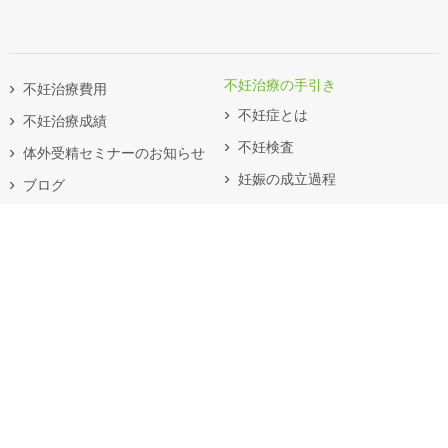
不妊治療の手引き
不妊治療費用
不妊症とは
不妊治療成績
不妊検査
体外受精セミナーのお知らせ
妊娠の成立過程
ブログ
ブライダルチェック
よくあるお問い合わせ
オンライン診療
不妊の治療法
不妊の原因
生殖補助医療
排卵障害
体外受精・胚移植法
男性不妊