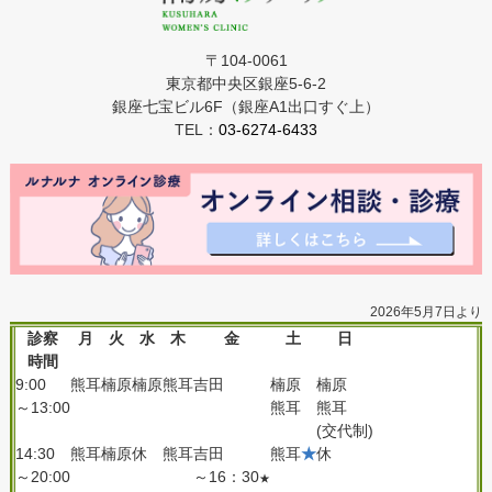
〒104-0061
東京都中央区銀座5-6-2
銀座七宝ビル6F（銀座A1出口すぐ上）
TEL：
03-6274-6433
2026年5月7日より
診察
月
火
水
木
金
土
日
時間
9:00
熊耳
楠原
楠原
熊耳
吉田
楠原
楠原
～13:00
熊耳
熊耳
(交代制)
14:30
熊耳
楠原
休
熊耳
吉田
熊耳
★
休
～20:00
～16：30
★