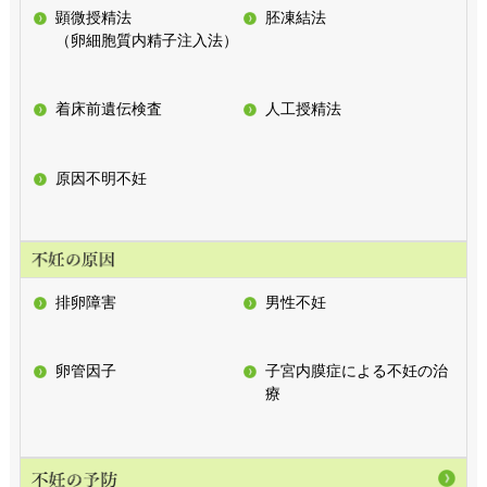
顕微授精法
胚凍結法
（卵細胞質内精子注入法）
着床前遺伝検査
人工授精法
原因不明不妊
排卵障害
男性不妊
卵管因子
子宮内膜症による不妊の治
療