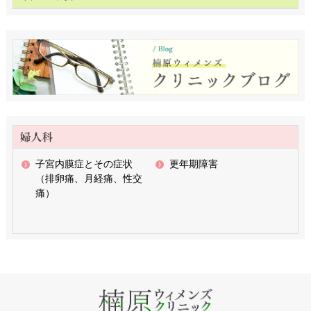
子宮内膜症とその症状
更年期障害
（排卵痛、月経痛、性交
痛）