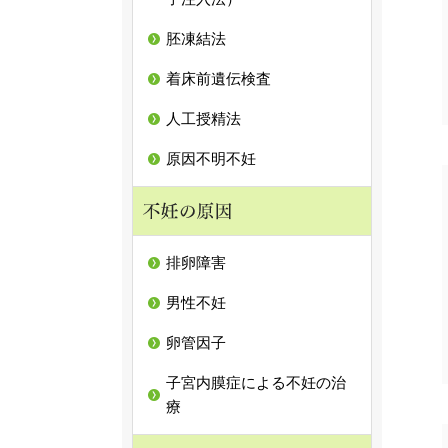
胚凍結法
着床前遺伝検査
人工授精法
原因不明不妊
排卵障害
男性不妊
卵管因子
子宮内膜症による不妊の治
療