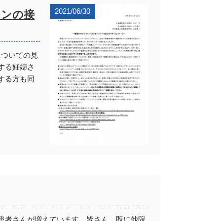
2021/06/30
チンの接
についての見
する妊婦さ
する方も同
患者さんが増えています。皆さん、既に他院