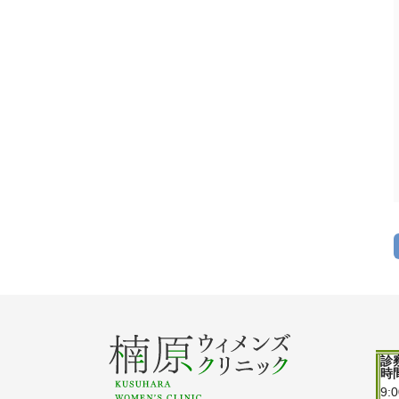
診
時
9: