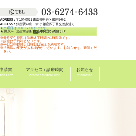
ADRESS：
〒104-0061 東京都中央区銀座5-6-2
ACCESS：
銀座駅A1出口すぐ 銀座四丁目交差点近く
★土曜日は9:00~17:00までです。
★18:00～ 出生前診断相談外来（予約制）
※最終受付時間は診療終了時間の1時間前です。
※診療は予約制となります。
※平日18時以降と日曜日は完全予約制です。
※担当医の変更がある場合がございます。お知らせをご確認くだ
さい。
申請書
アクセス / 診療時間
お知らせ
tion Form
Access / Medical Time
Information