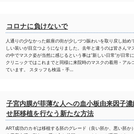
コロナに負けないで
人通りの少なかった銀座の街が少しづつ賑わいを取り戻し始め
しい装いが目立つようになりました。去年と違うのは皆さんマ
の中でマスク姿が当然に感じるという事は"新しい日常"が日常
クリニックではこれまでと同様に来院時のマスクの着用・アル
ています。 スタッフも検温・手...
子宮内膜が菲薄な人への血小板由来因子濃
せ胚移植を行なう新たな方法
ART成功のカギは移植する胚のグレード（良い胚か、悪い胚か