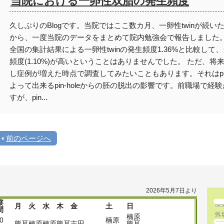
当院における一卵性双胎の発生頻度
久しぶりのBlogです。当院ではここ数カ月、一卵性twinが続い
から、一度当院のデータをまとめて院内勉強会で報告しました
全国の集計結果による一卵性twinの発生頻度1.36%と比較して
頻度(1.10%)が高いということはありませんでした。 ただ、将
し症例が増えた時点で調査してみたいこともあります。それはpiezo
よって出来るpin-holeからの胚の脱出の影響です。前職場で経
すが、pin...
前のページへ
2026年5月7日より
察
月
火
水
木
金
土
日
間
楠原
00
楠原
熊耳
楠原
楠原
熊耳
吉田
熊耳