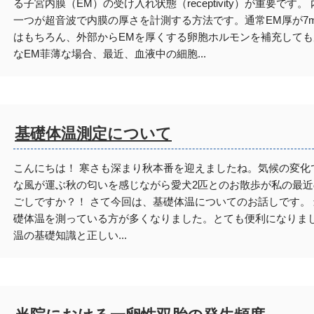
る子宮内膜（EM）の受け入れ状態（receptivity）が重要で
一つが超音波で内膜の厚さを計測する方法です。通常EM厚が7
はもちろん、外部からEMを厚くする卵胞ホルモンを補充して
なEM菲薄な場合、最近、血液中の細胞...
基礎体温測定について
こんにちは！ 寒さも深まり秋本番を迎えましたね。気候の変化
な風が運ぶ秋の匂いを感じながら愛犬2匹とのお散歩が私の最
ごしですか？！ さて今回は、基礎体温についてのお話しです。
礎体温を測っている方が多くなりました。とても便利になりまし
温の基礎知識と正しい...