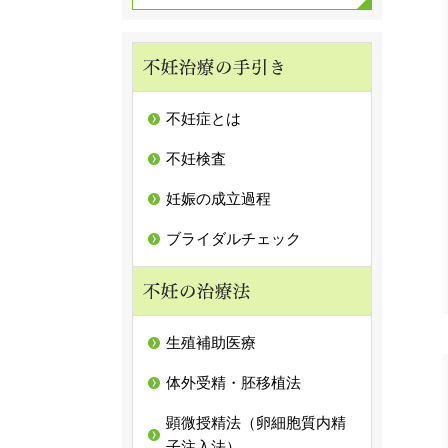
不妊症とは
不妊検査
妊娠の成立過程
ブライダルチェック
生殖補助医療
体外受精・胚移植法
顕微授精法（卵細胞質内精
子注入法）