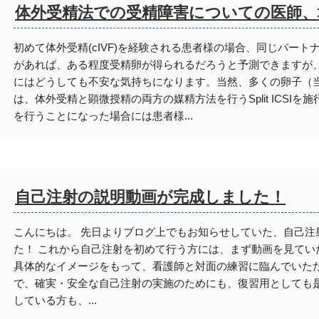
体外受精法での受精障害についての医師、
初めて体外受精(cIVF)を経験される患者様の場合、同じパー
があれば、ある程度受精卵が得られるだろうと予測できますが
にはどうしても不安な気持ちになります。当然、多くの卵子（
は、体外受精と顕微授精の両方の媒精方法を行うSplit ICSI
を行うことになった場合には患者様...
自己注射の説明動画が完成しました！
こんにちは。 先日よりブログ上でもお知らせしていた、自己注
た！ これから自己注射を初めて行う方には、まず動画を見てい
具体的なイメージをもって、看護師と対面の練習に臨んでいただ
で、確実・安全な自己注射の実施のためにも、復習用としても是
している方も、...