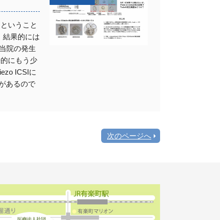
たということ
。結果的には
、当院の発生
来的にもう少
 ICSIに
験があるので
次のページへ