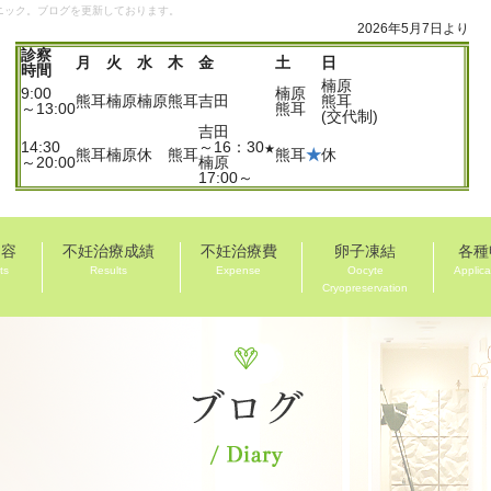
ニック。ブログを更新しております。
2026年5月7日より
診察
月
火
水
木
金
土
日
時間
楠原
9:00
楠原
熊耳
楠原
楠原
熊耳
吉田
熊耳
～13:00
熊耳
(交代制)
吉田
14:30
～16：30
★
熊耳
楠原
休
熊耳
熊耳
★
休
～20:00
楠原
17:00～
内容
不妊治療成績
不妊治療費
卵子凍結
各種
ts
Results
Expense
Oocyte
Applica
Cryopreservation